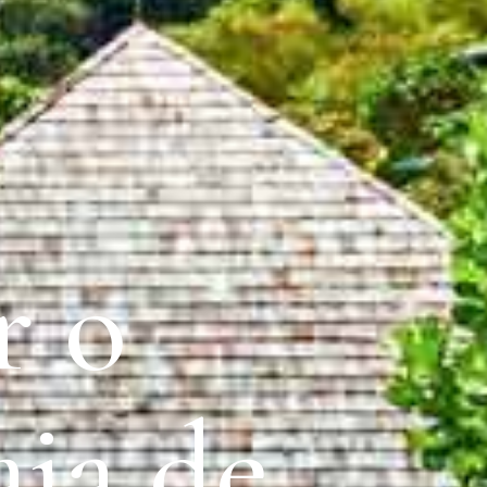
r o
aia de