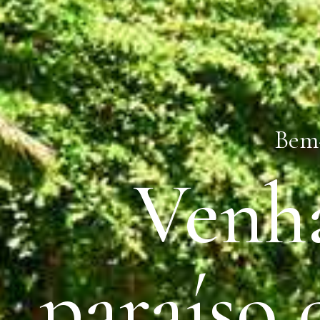
Bem-
Venha
paraíso 