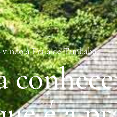
vindo à Praia de Tambaba
 conhece
que é a pr