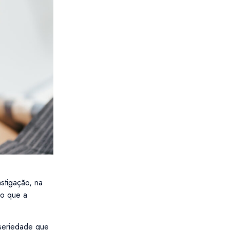
stigação, na
so que a
 seriedade que