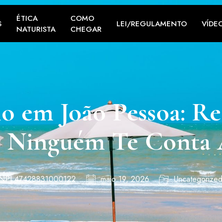
ÉTICA
COMO
S
LEI/REGULAMENTO
VÍDE
NATURISTA
CHEGAR
o em João Pessoa: Rea
e Ninguém Te Conta A
 CNPJ 47428831000122
maio 19, 2026
Uncategorize