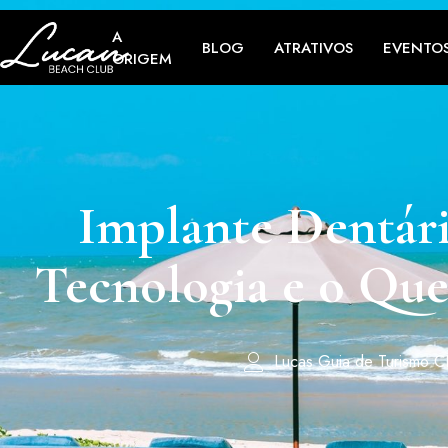
A
BLOG
ATRATIVOS
EVENTO
ORIGEM
Implante Dentári
Tecnologia e o Qu
Lucas Guia de Turismo