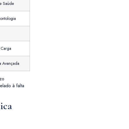
de Saúde
ontologia
e Carga
ia Avançada
azo
elado à falta
ica