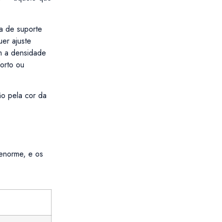
va de suporte
uer ajuste
m a densidade
orto ou
ão pela cor da
 enorme, e os