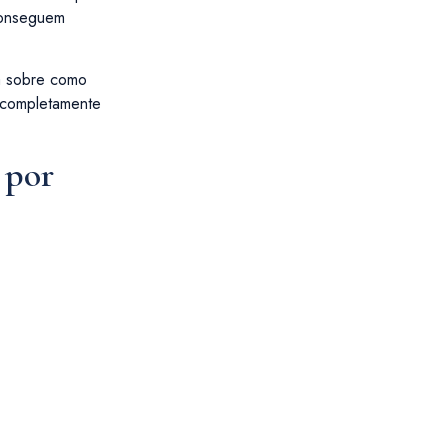
 conseguem
ta sobre como
u completamente
 por